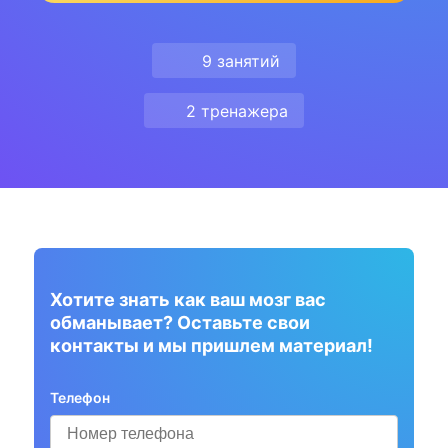
9 занятий
2 тренажера
Хотите знать как ваш мозг вас
обманывает? Оставьте свои
контакты и мы пришлем материал!
Телефон