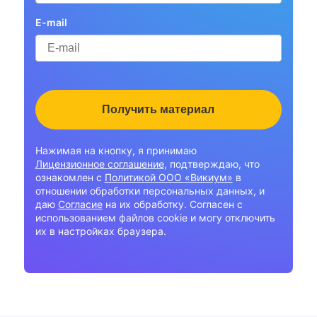
E-mail
Нажимая на кнопку, я принимаю
Лицензионное соглашение
, подтверждаю, что
ознакомлен с
Политикой ООО «Викиум»
в
отношении обработки персональных данных, и
даю
Согласие
на их обработку. Согласен с
использованием файлов cookie и могу отключить
их в настройках браузера.