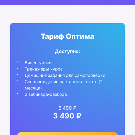
Тариф Оптима
Доступно:
Видео-уроки
Тренажеры курса
Домашние задания для самопроверки
Сопровождение наставника в чате (2
месяца)
2 вебинара-разбора
5 490 ₽
3 490 ₽