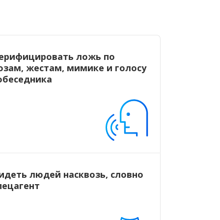
ерифицировать ложь по
озам, жестам, мимике и голосу
обеседника
идеть людей насквозь, словно
пецагент