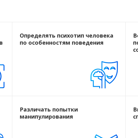
Определять психотип человека
В
в
по особенностям поведения
п
с
Различать попытки
В
манипулирования
с