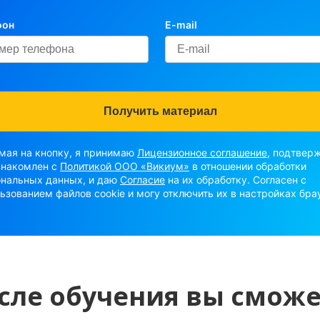
фон
E-mail
ая на кнопку, я принимаю
Лицензионное соглашение
, подтвер
знакомлен с
Политикой ООО «Викиум»
в отношении обработки
нальных данных, и даю
Согласие
на их обработку. Согласен с
ьзованием файлов cookie и могу отключить их в настройках бра
сле обучения вы сможе