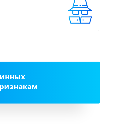
тинных
признакам