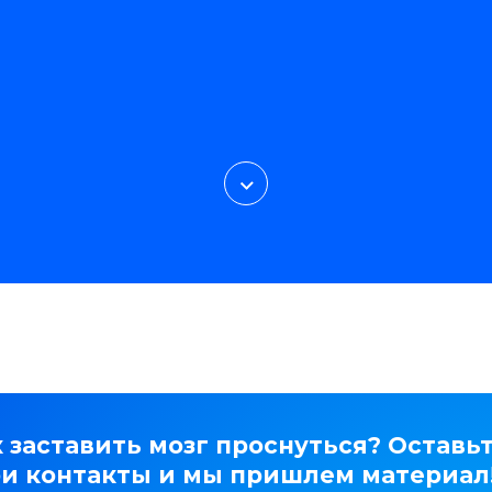
 заставить мозг проснуться? Оставь
ои контакты и мы пришлем материал