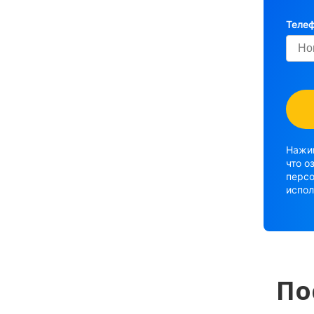
Теле
Нажим
что о
персо
испол
По