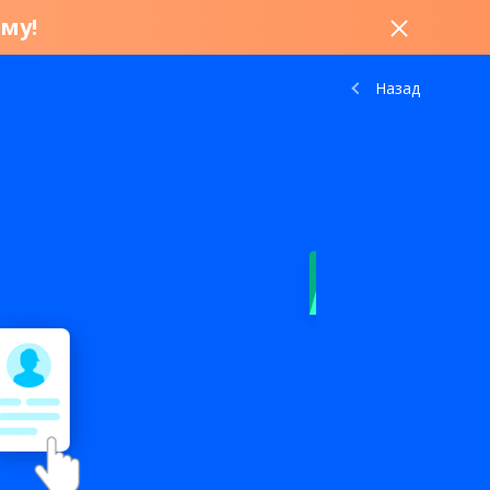
му!
Назад