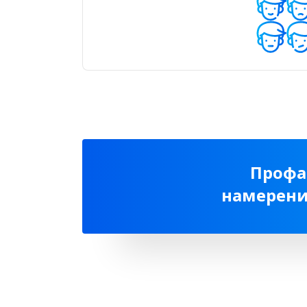
Профа
намерени