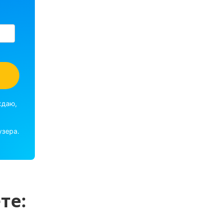
ждаю,
узера.
те: