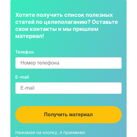
Хотите получить список полезных
статей по целеполаганию? Оставьте
свои контакты и мы пришлем
материал!
Телефон
E-mail
Нажимая на кнопку, я принимаю