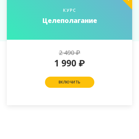
КУРС
Целеполагание
2 490 ₽
1 990
₽
ВКЛЮЧИТЬ